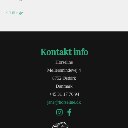
< Tilbage
Kontakt info
Horseline
Møllersmindevej 4
8752 Østbirk
Danmark
+45 31 17 76 94
jane@horseline.dk