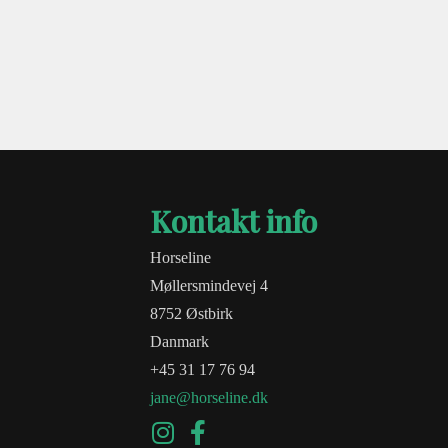
Kontakt info
Horseline
Møllersmindevej 4
8752 Østbirk
Danmark
+45 31 17 76 94
jane@horseline.dk